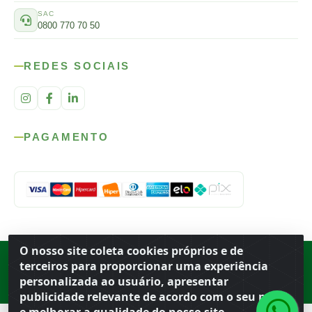
SAC
0800 770 70 50
REDES SOCIAIS
PAGAMENTO
O nosso site coleta cookies próprios e de
Rod. SP-215, s/n, km 98 — Área Rural
·
Porto Ferreira
/
SP
·
BR
· CEP
terceiros para proporcionar uma experiência
13.669-899
· CNPJ 56.679.863/0001-91
personalizada ao usuário, apresentar
© 2026 Atacado Ideal
publicidade relevante de acordo com o seu perfil