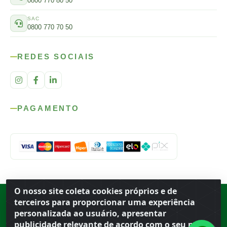
0800 770 80 50
SAC
0800 770 70 50
REDES SOCIAIS
PAGAMENTO
O nosso site coleta cookies próprios e de
Rod. SP-215, s/n, km 98 — Área Rural
·
Porto Ferreira
/
SP
·
BR
· CEP
terceiros para proporcionar uma experiência
13.669-899
· CNPJ 56.679.863/0001-91
personalizada ao usuário, apresentar
© 2026 Atacado Ideal
publicidade relevante de acordo com o seu perfil