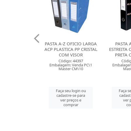
-Z OFICIO LARGA
PASTA A-Z OFICIO
PASTA 
TICA PP CRISTAL
ESTREITA CHIES CLASSIC
ESTRE
OM VISOR
PRETA COM VISOR
ECONOM
digo: 44397
Código: 43033
Códig
gem: Venda PC\1
Embalagem: Venda PC\1
Embalagem
ster CM\10
Master PC\1
Mast
 seu login ou
Faça seu login ou
Faça se
astre-se para
cadastre-se para
cadast
er preços e
ver preços e
ver 
comprar
comprar
co