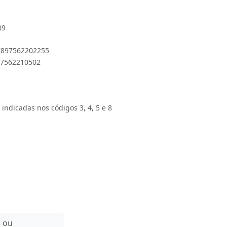
09
 7897562202255
897562210502
 indicadas nos códigos 3, 4, 5 e 8
n ou