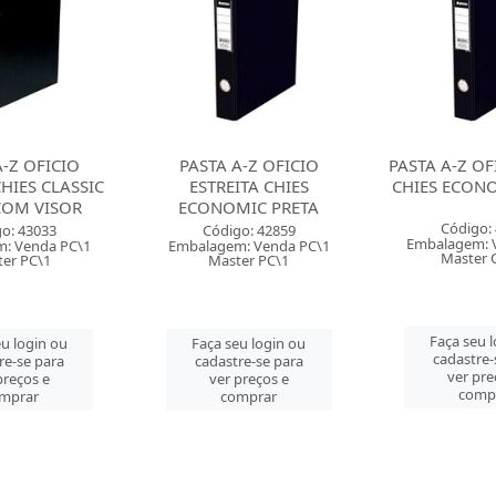
A-Z OFICIO
PASTA A-Z OFICIO LARGA
PASTA A-Z OF
ITA CHIES
CHIES ECONOMIC PRETA
POLYCART 
IC PRETA
COM V
Código: 42858
o: 42859
Código:
Embalagem: Venda PC\1
: Venda PC\1
Embalagem: 
Master CM\14
er PC\1
Master 
Faça seu login ou
u login ou
Faça seu 
cadastre-se para
re-se para
cadastre-
ver preços e
preços e
ver pre
comprar
mprar
comp