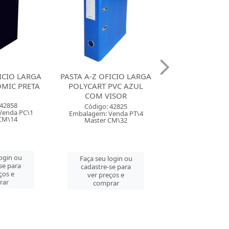
ICIO LARGA
PASTA A-Z OFICIO LARGA
PASTA A-Z OFIC
PVC AZUL
POLYCART PVC VERDE
FRAMA US
ISOR
COM VISOR
Código: 34
 42825
Código: 42823
Embalagem: Ven
Venda PT\4
Embalagem: Venda PT\4
Master CM
CM\32
Master CM\32
Faça seu log
login ou
Faça seu login ou
cadastre-se 
se para
cadastre-se para
ver preços
ços e
ver preços e
comprar
rar
comprar