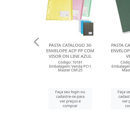
 CATALOGO 10
PASTA CATALOGO 30
PASTA C
PE ACP PP COM
ENVELOPE ACP PP COM
ENVELOP
ON LINE FUME 4
VISOR ON LINE AZUL
V
C...
Código: 10181
Códig
Embalagem: Venda PC\1
Embalagem
digo: 10180
Master CM\25
Mast
gem: Venda PC\1
ster CM\30
Faça seu login ou
Faça se
cadastre-se para
cadast
 seu login ou
ver preços e
ver 
astre-se para
comprar
co
er preços e
comprar