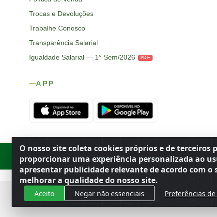
Trocas e Devoluções
Trabalhe Conosco
Transparência Salarial
Igualdade Salarial — 1° Sem/2026
PDF
APP
O nosso site coleta cookies próprios e de terceiros 
Rod. SP-215, s/n, km 98 — Área Rural
·
Porto Ferreira
/
SP
·
BR
· CEP
proporcionar uma experiência personalizada ao us
apresentar publicidade relevante de acordo com o s
melhorar a qualidade do nosso site.
Aceito
Negar não essenciais
Preferências de