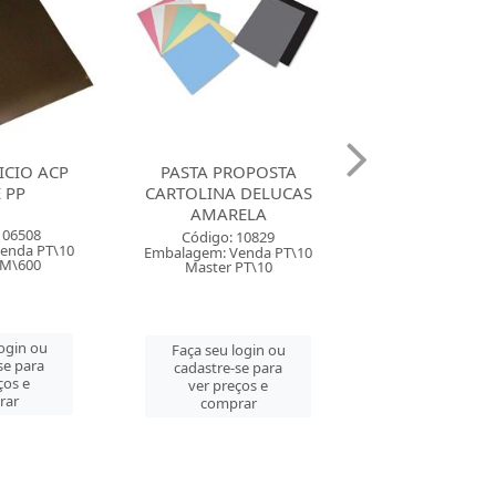
ICIO ACP
PASTA PROPOSTA
PASTA PROP
 PP
CARTOLINA DELUCAS
CARTOLINA D
AMARELA
VERDE
106508
Código: 10829
Código: 10
enda PT\10
Embalagem: Venda PT\10
Embalagem: Ven
CM\600
Master PT\10
Master PT\
login ou
Faça seu login ou
Faça seu log
se para
cadastre-se para
cadastre-se 
ços e
ver preços e
ver preços
rar
comprar
comprar