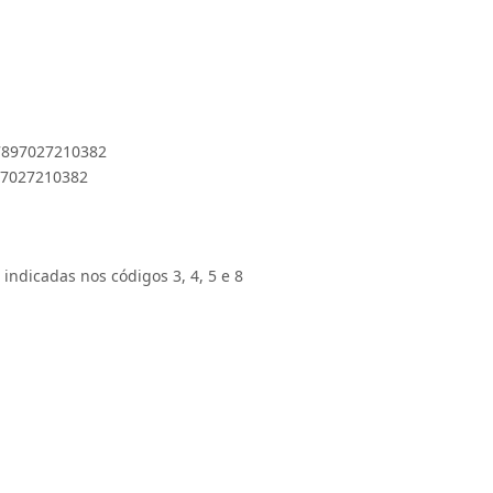
 7897027210382
897027210382
 indicadas nos códigos 3, 4, 5 e 8