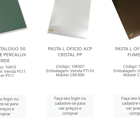
ATALOGO 50
PASTA L OFICIO ACP
PASTA L OF
E PERCALUX
CRISTAL PP
FUME
ERDE
Código: 106507
Código: 
o: 10410
Embalagem: Venda PT\10
Embalagem: V
: Venda PC\1
Master CM\600
Master 
er PC\1
Faça seu login ou
Faça seu 
u login ou
cadastre-se para
cadastre-
re-se para
ver preços e
ver pre
preços e
comprar
comp
mprar