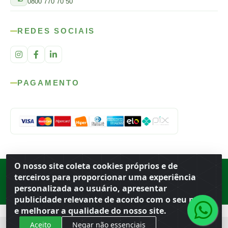
0800 770 70 50
REDES SOCIAIS
PAGAMENTO
O nosso site coleta cookies próprios e de
Rod. SP-215, s/n, km 98 — Área Rural
·
Porto Ferreira
/
SP
·
BR
· CEP
terceiros para proporcionar uma experiência
13.669-899
· CNPJ 56.679.863/0001-91
personalizada ao usuário, apresentar
© 2026 Atacado Ideal
publicidade relevante de acordo com o seu perfil
e melhorar a qualidade do nosso site.
Aceito
Negar não essenciais