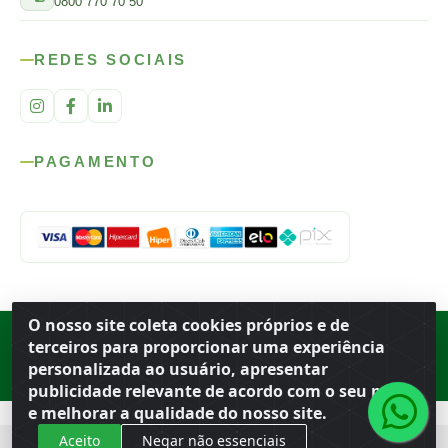
0800 770 70 50
REDES SOCIAIS
PAGAMENTO
O nosso site coleta cookies próprios e de
Rod. SP-215, s/n, km 98 — Área Rural
·
Porto Ferreira
/
SP
·
BR
· CEP
terceiros para proporcionar uma experiência
13.669-899
· CNPJ 56.679.863/0001-91
personalizada ao usuário, apresentar
© 2026 Atacado Ideal
publicidade relevante de acordo com o seu perfil
e melhorar a qualidade do nosso site.
Aceito
Negar não essenciais