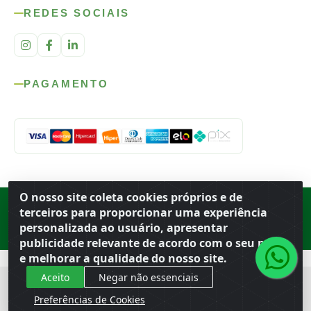
REDES SOCIAIS
PAGAMENTO
O nosso site coleta cookies próprios e de
Rod. SP-215, s/n, km 98 — Área Rural
·
Porto Ferreira
/
SP
·
BR
· CEP
terceiros para proporcionar uma experiência
13.669-899
· CNPJ 56.679.863/0001-91
personalizada ao usuário, apresentar
© 2026 Atacado Ideal
publicidade relevante de acordo com o seu perfil
e melhorar a qualidade do nosso site.
Aceito
Negar não essenciais
Preferências de Cookies