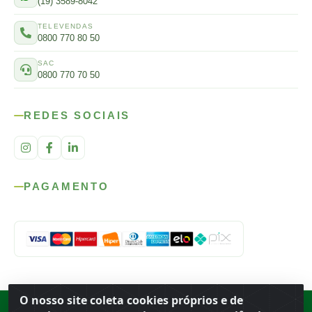
(19) 3589-8042
TELEVENDAS
0800 770 80 50
SAC
0800 770 70 50
REDES SOCIAIS
PAGAMENTO
O nosso site coleta cookies próprios e de
Rod. SP-215, s/n, km 98 — Área Rural
·
Porto Ferreira
/
SP
·
BR
· CEP