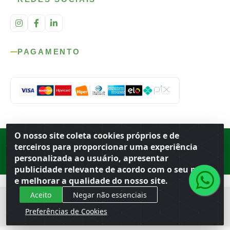
PAGAMENTO
O nosso site coleta cookies próprios e de
Rod. SP-215, s/n, km 98 — Área Rural
·
Porto Ferreira
/
SP
·
BR
· CEP
terceiros para proporcionar uma experiência
13.669-899
· CNPJ 56.679.863/0001-91
personalizada ao usuário, apresentar
© 2026 Atacado Ideal
publicidade relevante de acordo com o seu perfil
e melhorar a qualidade do nosso site.
Aceito
Negar não essenciais
Preferências de Cookies