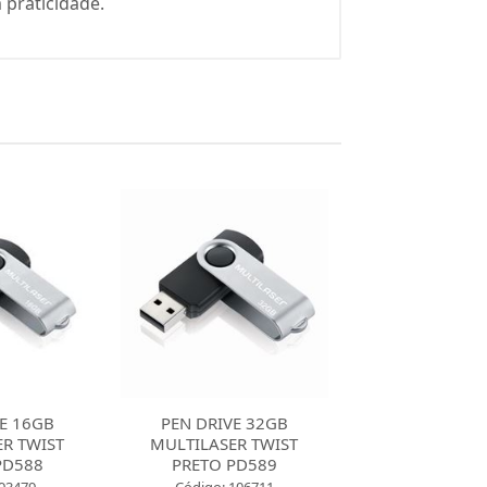
praticidade.
E 32GB
PEN DRIVE 32GB
PEN DRIVE
R TWIST
MULTILASER 4X1
MULTILASER 
PD589
TWIST
Código: 143191