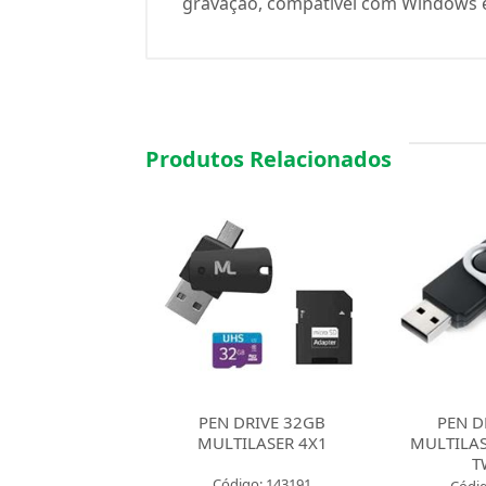
gravação, compatível com Windows e 
Produtos Relacionados
 DRIVE 32GB
PEN DRIVE 8GB
PEN D
TILASER 4X1
MULTILASER PD58700
MULTIL
TWIST
P
digo: 143191