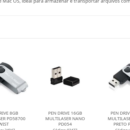
Mac OS, ideal para armazenar e transportar arquivos com 
RIVE 16GB
PEN DRIVE 16GB
PEN DRIV
ASER NANO
MULTILASER TWIST
MULTILASE
D054
PRETO PD588
PRETO 