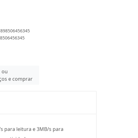
 7898506456345
898506456345
n ou
eços e comprar
s para leitura e 3MB/s para