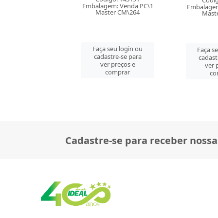
Código: 34947
Códig
gem: Venda PC\1
Embalagem: Venda PC\1
Embalagem
ster CM\264
Master CM\20
Maste
 seu login ou
Faça seu login ou
Faça s
astre-se para
cadastre-se para
cadast
er preços e
ver preços e
ver 
comprar
comprar
co
Cadastre-se para receber nossa