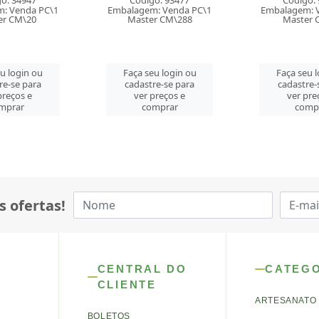
o: 93477
Código: 93479
Código: 
: Venda PC\1
Embalagem: Venda PC\1
Embalagem: 
r CM\288
Master CM\20
Master 
eu login ou
Faça seu login ou
Faça seu 
re-se para
cadastre-se para
cadastre-
preços e
ver preços e
ver pre
mprar
comprar
comp
s ofertas!
CENTRAL DO
CATEG
CLIENTE
ARTESANATO
BOLETOS