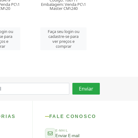
106711
Código: 34
Embalagem: Venda PC\1
Venda PC\1
Embalagem: Ven
Master CM\264
CM\240
Master CM
Faça seu login ou
login ou
Faça seu log
cadastre-se para
se para
cadastre-se 
ver preços e
ços e
ver preços
comprar
rar
comprar
ORIAS
FALE CONOSCO
E-MAIL
Enviar E-mail