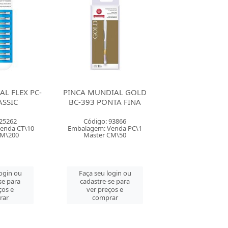
DIAL GOLD
PINCA MUNDIAL FLEX PC-
PINCA MUNDI
NTA FINA
110 CLASSIC
BC-393 PONT
 93866
Código: 25262
Código: 93
Venda PC\1
Embalagem: Venda CT\10
Embalagem: Ven
CM\50
Master CM\200
Master CM
login ou
Faça seu login ou
Faça seu log
se para
cadastre-se para
cadastre-se 
ços e
ver preços e
ver preços
rar
comprar
comprar