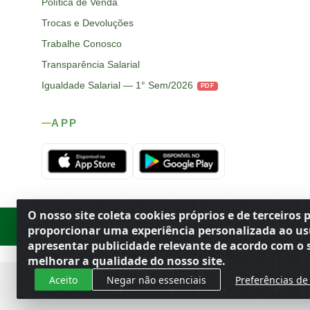
Política de Venda
Trocas e Devoluções
Trabalhe Conosco
Transparência Salarial
Igualdade Salarial — 1° Sem/2026
PDF
APP
O nosso site coleta cookies próprios e de terceiros 
Rod. SP-215, s/n, km 98 — Área Rural
·
Porto Ferreira
/
SP
·
BR
· CEP
proporcionar uma experiência personalizada ao us
apresentar publicidade relevante de acordo com o s
melhorar a qualidade do nosso site.
Aceito
Negar não essenciais
Preferências de