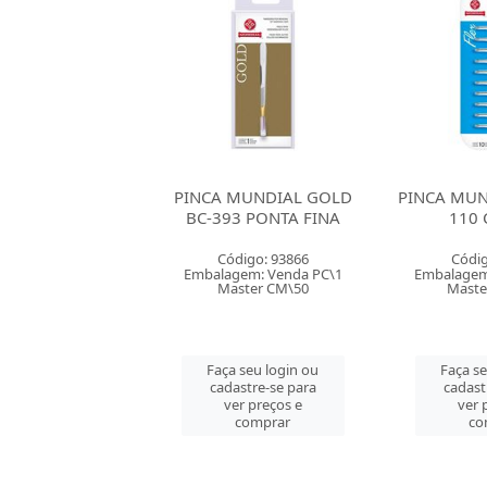
MUNDIAL GOLD
PINCA MUNDIAL FLEX PC-
PINCA MU
3 PONTA FINA
110 CLASSIC
BC-393 
digo: 93866
Código: 25262
Códig
gem: Venda PC\1
Embalagem: Venda CT\10
Embalagem
ster CM\50
Master CM\200
Mast
 seu login ou
Faça seu login ou
Faça se
astre-se para
cadastre-se para
cadast
er preços e
ver preços e
ver 
comprar
comprar
co