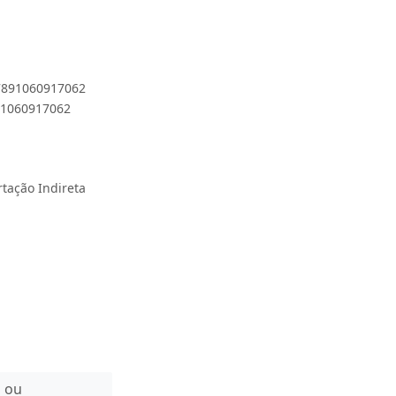
 7891060917062
891060917062
rtação Indireta
n ou