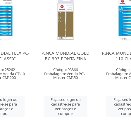
NDIAL GOLD
PINCA MUNDIAL FLEX PC-
PINCA MUN
PONTA FINA
110 CLASSIC
BC-393 PO
o: 93866
Código: 25262
Código:
: Venda PC\1
Embalagem: Venda CT\10
Embalagem: 
er CM\50
Master CM\200
Master 
u login ou
Faça seu login ou
Faça seu 
re-se para
cadastre-se para
cadastre-
preços e
ver preços e
ver pre
mprar
comprar
comp