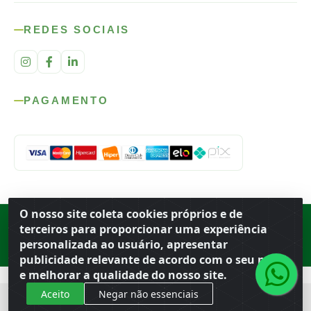
REDES SOCIAIS
PAGAMENTO
O nosso site coleta cookies próprios e de
Rod. SP-215, s/n, km 98 — Área Rural
·
Porto Ferreira
/
SP
·
BR
· CEP
terceiros para proporcionar uma experiência
13.669-899
· CNPJ 56.679.863/0001-91
personalizada ao usuário, apresentar
© 2026 Atacado Ideal
publicidade relevante de acordo com o seu perfil
e melhorar a qualidade do nosso site.
Aceito
Negar não essenciais