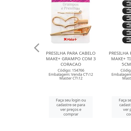
HA PARA CABELO
PRESILHA PARA CABELO
ELASTICO
GRAMPO COM 3
MAKE+ TICTAC COM 6
MAKE+ COM
CORACAO
5CM PRETO
TRANS
digo: 154766
Código: 154762
Códig
em: Venda CT\12
Embalagem: Venda CT\10
Embalagem
ster CT\12
Master CT\10
Mast
 seu login ou
Faça seu login ou
Faça se
astre-se para
cadastre-se para
cadast
er preços e
ver preços e
ver 
comprar
comprar
co