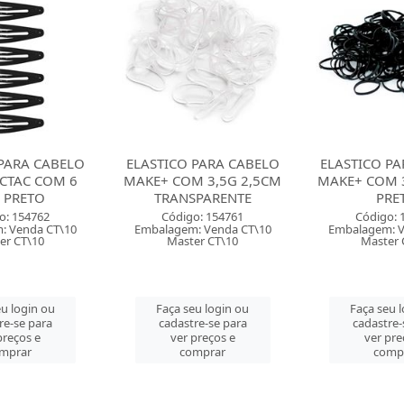
 PARA CABELO
ELASTICO PARA CABELO
ELASTICO PA
 3,5G 2,5CM
MAKE+ COM 3,5G 2,5CM
MAKE+ COM 3
PARENTE
PRETO
COLORIDO
o: 154761
Código: 154760
Código: 
: Venda CT\10
Embalagem: Venda CT\10
Embalagem: V
er CT\10
Master CT\10
Master 
u login ou
Faça seu login ou
Faça seu 
re-se para
cadastre-se para
cadastre-
preços e
ver preços e
ver pre
mprar
comprar
comp