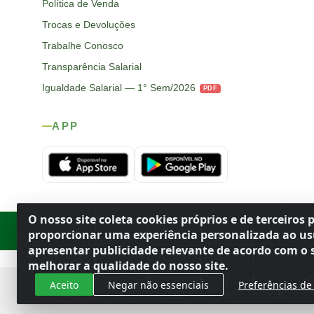
Política de Venda
Trocas e Devoluções
Trabalhe Conosco
Transparência Salarial
Igualdade Salarial — 1° Sem/2026
PDF
APP
O nosso site coleta cookies próprios e de terceiros 
Rod. SP-215, s/n, km 98 — Área Rural
·
Porto Ferreira
/
SP
·
BR
· CEP
proporcionar uma experiência personalizada ao us
apresentar publicidade relevante de acordo com o s
melhorar a qualidade do nosso site.
Aceito
Negar não essenciais
Preferências de