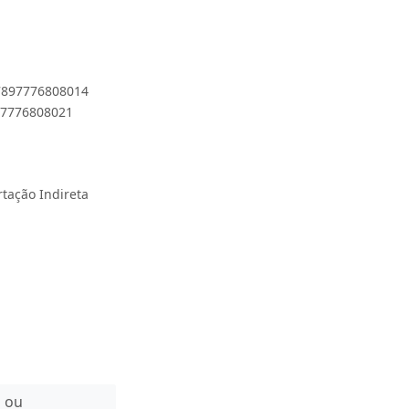
 7897776808014
897776808021
rtação Indireta
n ou