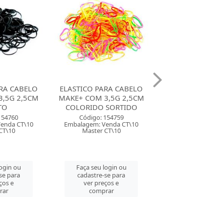
RA CABELO
ELASTICO PARA CABELO
ELASTICO P/
,5G 2,5CM
MAKE+ COM 8 4CM
MAKE+ COM 
 SORTIDO
COLORIDO SORTIDO
ALEGRIA SO
154759
Código: 154758
Código: 154
enda CT\10
Embalagem: Venda CT\10
Embalagem: Ven
CT\10
Master CT\10
Master CT\
login ou
Faça seu login ou
Faça seu log
se para
cadastre-se para
cadastre-se 
ços e
ver preços e
ver preços
rar
comprar
comprar