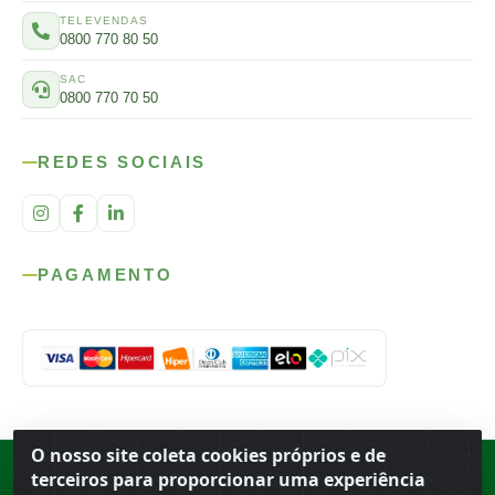
TELEVENDAS
0800 770 80 50
SAC
0800 770 70 50
REDES SOCIAIS
PAGAMENTO
O nosso site coleta cookies próprios e de
Rod. SP-215, s/n, km 98 — Área Rural
·
Porto Ferreira
/
SP
·
BR
· CEP
terceiros para proporcionar uma experiência
13.669-899
· CNPJ 56.679.863/0001-91