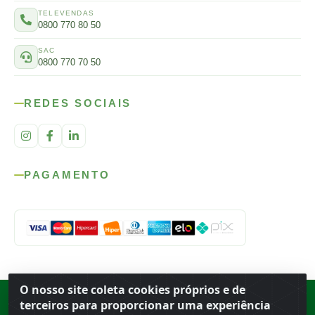
TELEVENDAS
0800 770 80 50
SAC
0800 770 70 50
REDES SOCIAIS
PAGAMENTO
O nosso site coleta cookies próprios e de
Rod. SP-215, s/n, km 98 — Área Rural
·
Porto Ferreira
/
SP
·
BR
· CEP
terceiros para proporcionar uma experiência
13.669-899
· CNPJ 56.679.863/0001-91