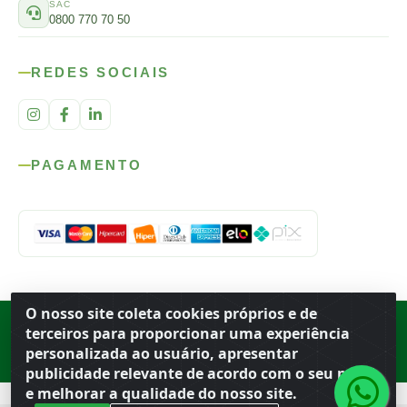
SAC
0800 770 70 50
REDES SOCIAIS
PAGAMENTO
O nosso site coleta cookies próprios e de
Rod. SP-215, s/n, km 98 — Área Rural
·
Porto Ferreira
/
SP
·
BR
· CEP
terceiros para proporcionar uma experiência
13.669-899
· CNPJ 56.679.863/0001-91
personalizada ao usuário, apresentar
© 2026 Atacado Ideal
publicidade relevante de acordo com o seu perfil
e melhorar a qualidade do nosso site.