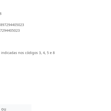
8
 7897294405023
897294405023
 indicadas nos códigos 3, 4, 5 e 8
n ou