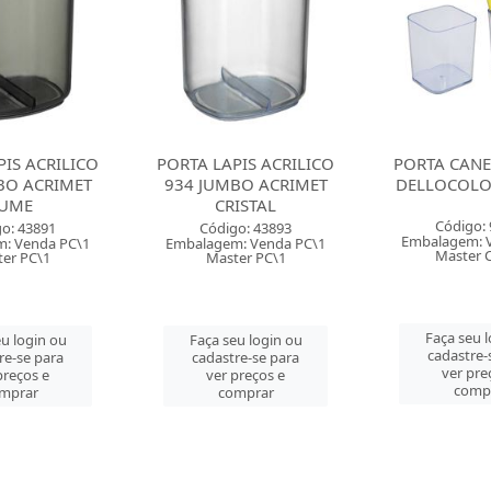
PIS ACRILICO
PORTA LAPIS ACRILICO
PORTA CAN
BO ACRIMET
934 JUMBO ACRIMET
DELLOCOLO
UME
CRISTAL
Código:
o: 43891
Código: 43893
Embalagem: 
: Venda PC\1
Embalagem: Venda PC\1
Master 
er PC\1
Master PC\1
Faça seu 
eu login ou
Faça seu login ou
cadastre-
re-se para
cadastre-se para
ver pre
preços e
ver preços e
comp
mprar
comprar