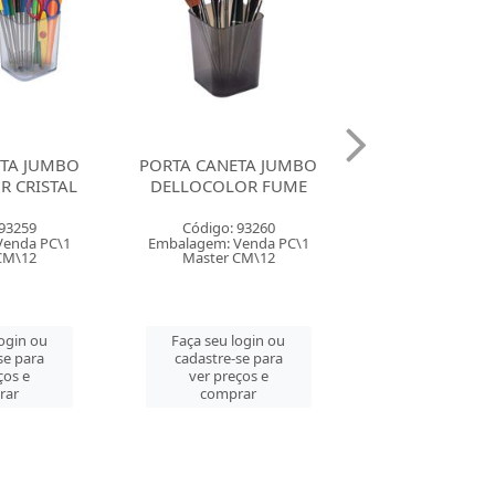
ETA JUMBO
PORTA CANETA JUMBO
PORTA CANET
R CRISTAL
DELLOCOLOR FUME
VMP PRE
 93259
Código: 93260
Código: 140
Venda PC\1
Embalagem: Venda PC\1
Embalagem: Ven
CM\12
Master CM\12
Master CM
login ou
Faça seu login ou
Faça seu log
se para
cadastre-se para
cadastre-se 
ços e
ver preços e
ver preços
rar
comprar
comprar