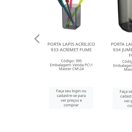
LAPIS ACRILICO
PORTA LAPIS ACRILICO
PORTA LA
RIMET CRISTAL
933 ACRIMET FUME
934 JUM
F
digo: 15216
Código: 395
Códig
gem: Venda PC\1
Embalagem: Venda PC\1
Embalagem
aster PC\1
Master CM\24
Mast
 seu login ou
Faça seu login ou
Faça s
astre-se para
cadastre-se para
cadast
er preços e
ver preços e
ver 
comprar
comprar
co