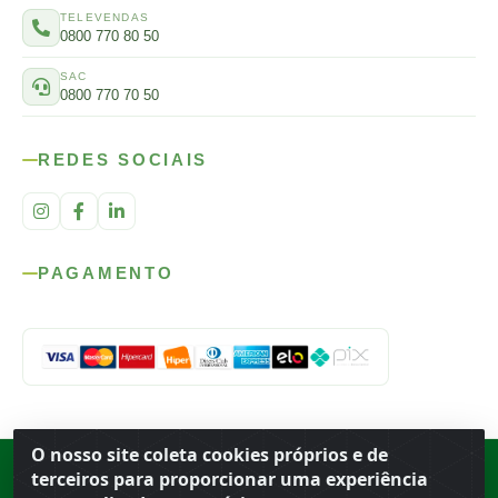
TELEVENDAS
0800 770 80 50
SAC
0800 770 70 50
REDES SOCIAIS
PAGAMENTO
O nosso site coleta cookies próprios e de
Rod. SP-215, s/n, km 98 — Área Rural
·
Porto Ferreira
/
SP
·
BR
· CEP
terceiros para proporcionar uma experiência
13.669-899
· CNPJ 56.679.863/0001-91