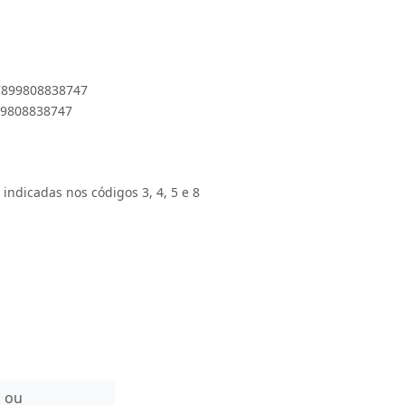
 7899808838747
899808838747
 indicadas nos códigos 3, 4, 5 e 8
n ou