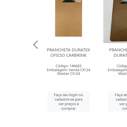
HETA DURATEX
PRANCHETA MDF A4
PRANCH
IO CARBRINK
DURATEX CAVIA
DURAT
digo: 146683
Código: 163202
Códig
em: Venda CX\24
Embalagem: Venda CX\16
Embalagem
aster CX\24
Master CX\16
Mast
 seu login ou
Faça seu login ou
Faça s
astre-se para
cadastre-se para
cadast
er preços e
ver preços e
ver 
comprar
comprar
co