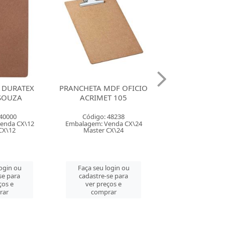
MDF OFICIO
PRANCHETA DURATEX
PRANCHETA D
T 105
OFICIO STALO 8289
OFICIO STALO
 48238
Código: 143665
Código: 145
enda CX\24
Embalagem: Venda CX\12
Embalagem: Ven
CX\24
Master CX\12
Master CM
login ou
Faça seu login ou
Faça seu log
se para
cadastre-se para
cadastre-se 
ços e
ver preços e
ver preços
rar
comprar
comprar