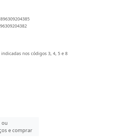
 7896309204385
7896309204382
 indicadas nos códigos 3, 4, 5 e 8
n ou
eços e comprar