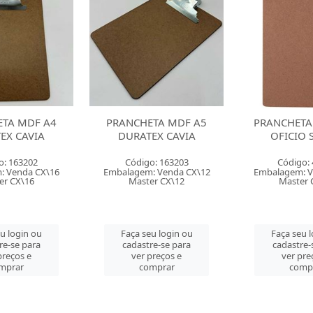
ETA MDF A5
PRANCHETA DURATEX
PRANCHETA 
EX CAVIA
OFICIO SOUZA
ACRIME
o: 163203
Código: 40000
Código:
: Venda CX\12
Embalagem: Venda CX\12
Embalagem: V
er CX\12
Master CX\12
Master 
eu login ou
Faça seu login ou
Faça seu 
re-se para
cadastre-se para
cadastre-
preços e
ver preços e
ver pre
mprar
comprar
comp