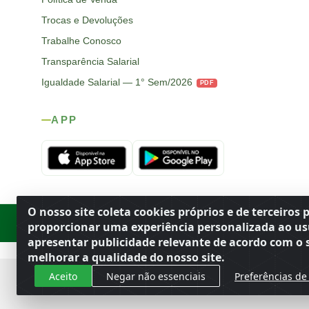
Trocas e Devoluções
Trabalhe Conosco
Transparência Salarial
Igualdade Salarial — 1° Sem/2026
PDF
APP
O nosso site coleta cookies próprios e de terceiros 
Rod. SP-215, s/n, km 98 — Área Rural
·
Porto Ferreira
/
SP
·
BR
· CEP
proporcionar uma experiência personalizada ao us
apresentar publicidade relevante de acordo com o s
melhorar a qualidade do nosso site.
Aceito
Negar não essenciais
Preferências de