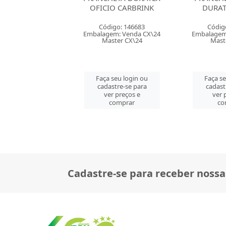
IO CARBRINK
DURATEX CAVIA
S
digo: 146683
Código: 163202
Códig
em: Venda CX\24
Embalagem: Venda CX\16
Embalagem
aster CX\24
Master CX\16
Mast
 seu login ou
Faça seu login ou
Faça s
astre-se para
cadastre-se para
cadast
er preços e
ver preços e
ver 
comprar
comprar
co
Cadastre-se para receber nossa