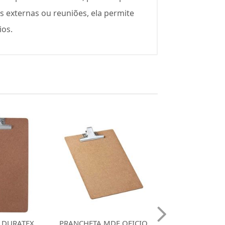
s externas ou reuniões, ela permite
ios.
MDF OFICIO
PRANCHETA DURATEX
PRANCHETA D