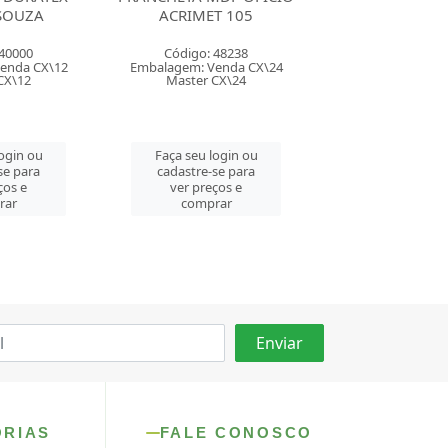
T 105
OFICIO STALO 8289
OFICIO STALO
 48238
Código: 143665
Código: 145
enda CX\24
Embalagem: Venda CX\12
Embalagem: Ven
CX\24
Master CX\12
Master CM
login ou
Faça seu login ou
Faça seu log
se para
cadastre-se para
cadastre-se 
ços e
ver preços e
ver preços
rar
comprar
comprar
ORIAS
FALE CONOSCO