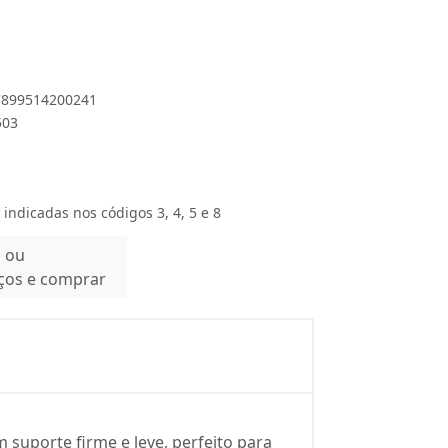
 7899514200241
503
 indicadas nos códigos 3, 4, 5 e 8
n ou
eços e comprar
suporte firme e leve, perfeito para