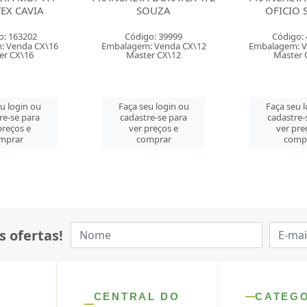
OUZA
OFICIO SOUZA
ACRIME
o: 39999
Código: 40000
Código:
: Venda CX\12
Embalagem: Venda CX\12
Embalagem: V
er CX\12
Master CX\12
Master 
eu login ou
Faça seu login ou
Faça seu 
re-se para
cadastre-se para
cadastre-
preços e
ver preços e
ver pre
mprar
comprar
comp
s ofertas!
CENTRAL DO
CATEG