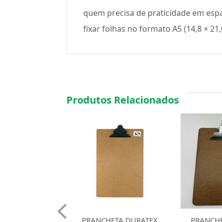
quem precisa de praticidade em espaç
fixar folhas no formato A5 (14,8 × 2
Produtos Relacionados
HETA DURATEX
PRANCHETA MDF A4
PRANCHETA