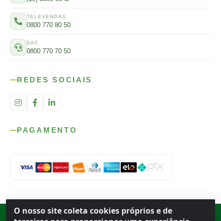
TELEVENDAS
0800 770 80 50
SAC
0800 770 70 50
REDES SOCIAIS
PAGAMENTO
O nosso site coleta cookies próprios e de
Rod. SP-215, s/n, km 98 — Área Rural
·
Porto Ferreira
/
SP
·
BR
· CEP