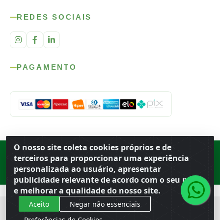
REDES SOCIAIS
PAGAMENTO
O nosso site coleta cookies próprios e de
Rod. SP-215, s/n, km 98 — Área Rural
·
Porto Ferreira
/
SP
·
BR
· CEP
terceiros para proporcionar uma experiência
13.669-899
· CNPJ 56.679.863/0001-91
personalizada ao usuário, apresentar
© 2026 Atacado Ideal
publicidade relevante de acordo com o seu perfil
e melhorar a qualidade do nosso site.
Aceito
Negar não essenciais
Preferências de Cookies