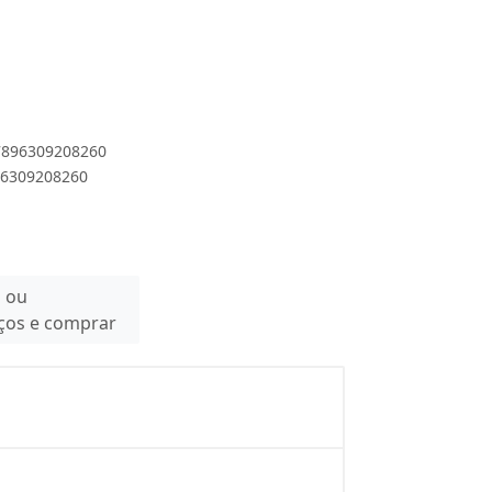
 7896309208260
896309208260
n ou
eços e comprar