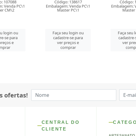
o: 138617
Código: 138618
Código: 
: Venda PC\1
Embalagem: Venda PC\1
Embalagem: 
er PC\1
Master PC\1
Master
eu login ou
Faça seu login ou
Faça seu 
re-se para
cadastre-se para
cadastre-
preços e
ver preços e
ver pre
mprar
comprar
comp
s ofertas!
CENTRAL DO
CATEG
CLIENTE
ARTESANATO