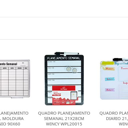
LANEJAMENTO
QUADRO PLANEJAMENTO
QUADRO 
L 21X28CM
DIARIO 21,6X28CM
ALUMINI
 WPL20015
WINCY
STANDARD P