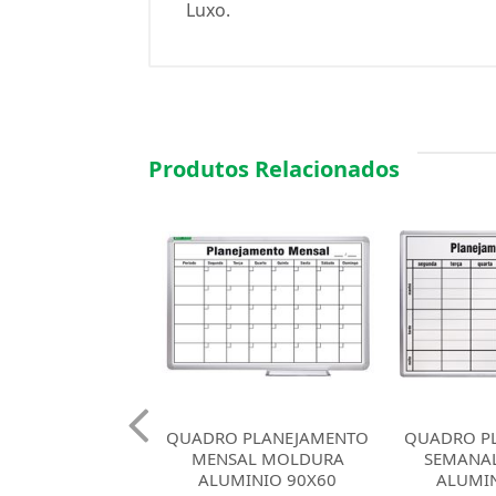
Luxo.
Produtos Relacionados
 PLANEJAMENTO
QUADRO PLANEJAMENTO
QUADRO P
AL MOLDURA
SEMANAL MOLDURA
SEMANA
INIO 90X60
ALUMINIO 90X60
WINCY