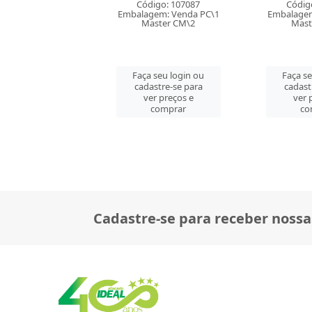
digo: 107087
Código: 107088
Códig
gem: Venda PC\1
Embalagem: Venda PC\1
Embalagem
aster CM\2
Master CM\2
Mast
 seu login ou
Faça seu login ou
Faça s
astre-se para
cadastre-se para
cadast
er preços e
ver preços e
ver 
comprar
comprar
co
Cadastre-se para receber nossa