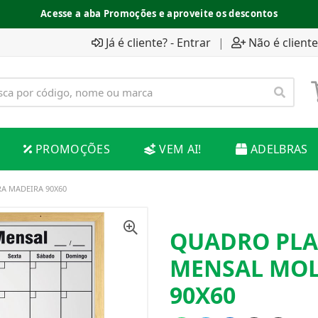
Acesse a aba Promoções e aproveite os descontos
Já é cliente? - Entrar
|
Não é cliente
PROMOÇÕES
VEM AI!
ADELBRAS
 MADEIRA 90X60
QUADRO PL
MENSAL MO
90X60