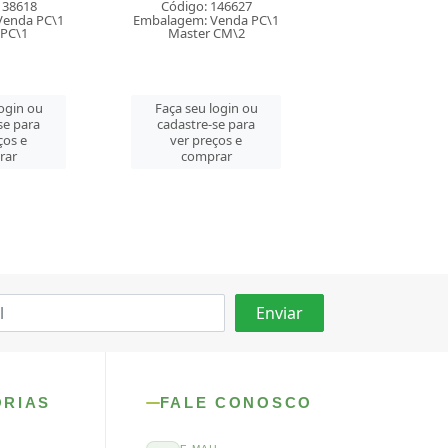
LUXO
LUXO
146627
Venda PC\1
Código: 146644
Código: 146
 CM\2
Embalagem: Venda PC\1
Embalagem: Ven
Master CM\2
Master CM
login ou
se para
Faça seu login ou
Faça seu log
ços e
cadastre-se para
cadastre-se 
rar
ver preços e
ver preços
comprar
comprar
ORIAS
FALE CONOSCO