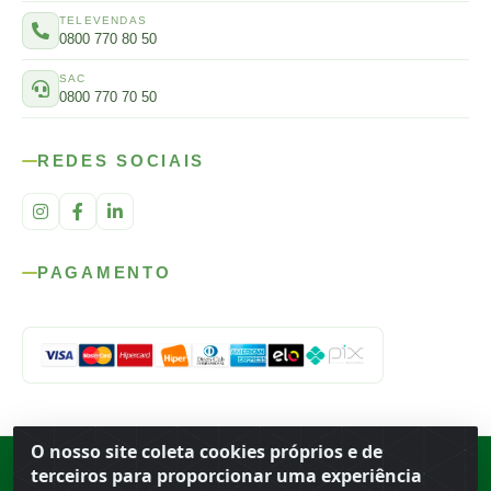
TELEVENDAS
0800 770 80 50
SAC
0800 770 70 50
REDES SOCIAIS
PAGAMENTO
O nosso site coleta cookies próprios e de
Rod. SP-215, s/n, km 98 — Área Rural
·
Porto Ferreira
/
SP
·
BR
· CEP
terceiros para proporcionar uma experiência
13.669-899
· CNPJ 56.679.863/0001-91