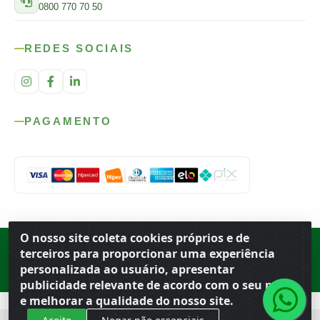
0800 770 70 50
REDES SOCIAIS
PAGAMENTO
O nosso site coleta cookies próprios e de
Rod. SP-215, s/n, km 98 — Área Rural
·
Porto Ferreira
/
SP
·
BR
· CEP
terceiros para proporcionar uma experiência
13.669-899
· CNPJ 56.679.863/0001-91
personalizada ao usuário, apresentar
© 2026 Atacado Ideal
publicidade relevante de acordo com o seu perfil
e melhorar a qualidade do nosso site.