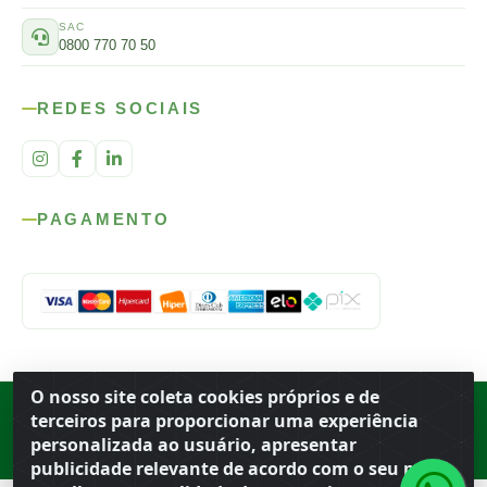
SAC
0800 770 70 50
REDES SOCIAIS
PAGAMENTO
O nosso site coleta cookies próprios e de
Rod. SP-215, s/n, km 98 — Área Rural
·
Porto Ferreira
/
SP
·
BR
· CEP
terceiros para proporcionar uma experiência
13.669-899
· CNPJ 56.679.863/0001-91
personalizada ao usuário, apresentar
© 2026 Atacado Ideal
publicidade relevante de acordo com o seu perfil