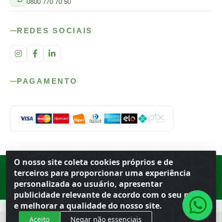
0800 770 70 50
REDES SOCIAIS
PAGAMENTO
O nosso site coleta cookies próprios e de
Rod. SP-215, s/n, km 98 — Área Rural
·
Porto Ferreira
/
SP
·
BR
· CEP
terceiros para proporcionar uma experiência
13.669-899
· CNPJ 56.679.863/0001-91
personalizada ao usuário, apresentar
© 2026 Atacado Ideal
publicidade relevante de acordo com o seu perfil
e melhorar a qualidade do nosso site.
Aceito
Negar não essenciais