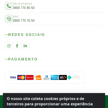
TELEVENDAS
0800 770 80 50
SAC
0800 770 70 50
REDES SOCIAIS
PAGAMENTO
O nosso site coleta cookies próprios e de
Rod. SP-215, s/n, km 98 — Área Rural
·
Porto Ferreira
/
SP
·
BR
· CEP
terceiros para proporcionar uma experiência
13.669-899
· CNPJ 56.679.863/0001-91