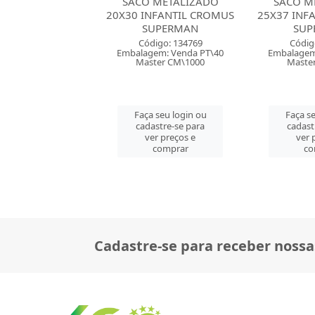
 METALIZADO
SACO METALIZADO
SACO M
NFANTIL CROMUS
25X37 INFANTIL CROMUS
25X37 INF
UPERMAN
SUPERMAN
BA
digo: 134769
Código: 134777
Códig
em: Venda PT\40
Embalagem: Venda PT\40
Embalagem
ter CM\1000
Master CM\1000
Maste
 seu login ou
Faça seu login ou
Faça se
astre-se para
cadastre-se para
cadast
er preços e
ver preços e
ver 
comprar
comprar
co
Cadastre-se para receber nossa