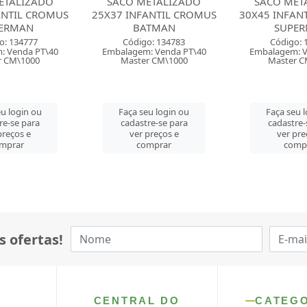
ETALIZADO
SACO METALIZADO
SACO MET
ANTIL CROMUS
30X45 INFANTIL CROMUS
30X45 INFAN
TMAN
SUPERMAN
BAT
o: 134783
Código: 134789
Código: 
: Venda PT\40
Embalagem: Venda PT\40
Embalagem: V
r CM\1000
Master CM\1000
Master C
u login ou
Faça seu login ou
Faça seu 
re-se para
cadastre-se para
cadastre-
preços e
ver preços e
ver pre
mprar
comprar
comp
s ofertas!
CENTRAL DO
CATEG