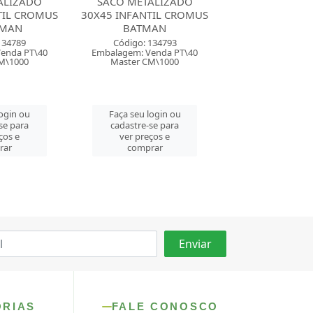
ALIZADO
SACO METALIZADO
SACO METAL
TIL CROMUS
35X55 INFANTIL CROMUS
35X55 INFANTI
MAN
SUPERMAN
BATMA
134793
Código: 134799
Código: 134
enda PT\40
Embalagem: Venda PT\40
Embalagem: Ven
M\1000
Master CM\1000
Master CM\
login ou
Faça seu login ou
Faça seu log
se para
cadastre-se para
cadastre-se 
ços e
ver preços e
ver preços
rar
comprar
comprar
ORIAS
FALE CONOSCO