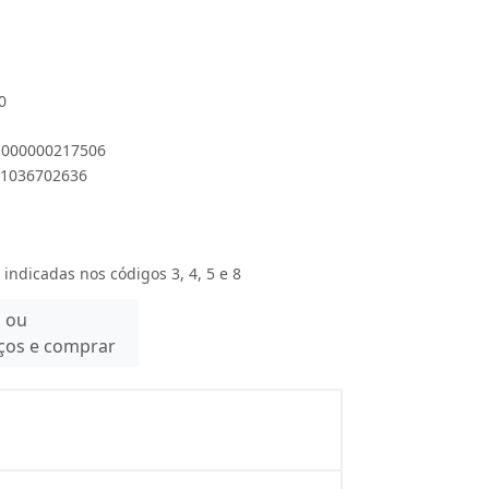
0
 1000000217506
901036702636
 indicadas nos códigos 3, 4, 5 e 8
n ou
eços e comprar