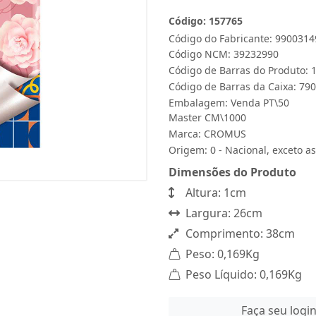
Código: 157765
Código do Fabricante: 9900314
Código NCM: 39232990
Código de Barras do Produto:
Código de Barras da Caixa: 7
Embalagem: Venda PT\50
Master CM\1000
Marca:
CROMUS
Origem: 0 - Nacional, exceto as
Dimensões do Produto
Altura: 1cm
Largura: 26cm
Comprimento: 38cm
Peso: 0,169Kg
Peso Líquido: 0,169Kg
Faça seu logi