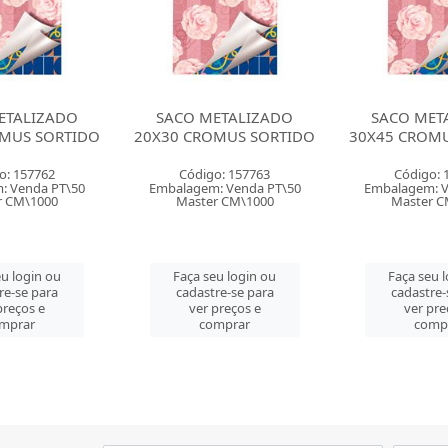
ETALIZADO
SACO METALIZADO
SACO MET
MUS SORTIDO
30X45 CROMUS SORTIDO
35X55 CROM
o: 157763
Código: 157767
Código: 
: Venda PT\50
Embalagem: Venda PT\50
Embalagem: V
r CM\1000
Master CM\1000
Master C
u login ou
Faça seu login ou
Faça seu 
re-se para
cadastre-se para
cadastre-
preços e
ver preços e
ver pre
mprar
comprar
comp