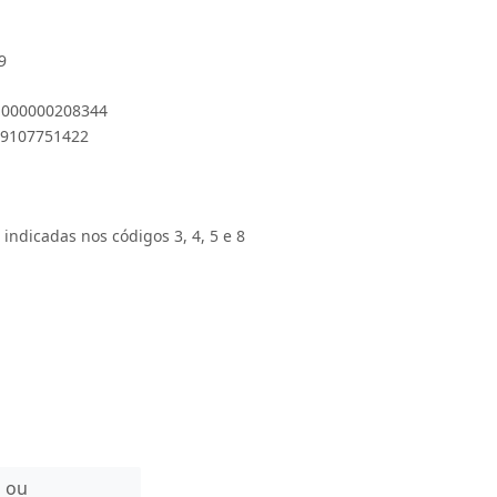
9
 1000000208344
909107751422
 indicadas nos códigos 3, 4, 5 e 8
n ou