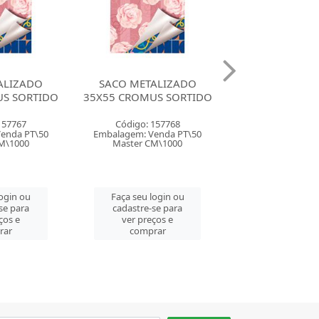
ALIZADO
SACO METALIZADO
SACO METAL
US SORTIDO
45X60 CROMUS SORTIDO
50X70 CROMUS
157768
Código: 157771
Código: 157
enda PT\50
Embalagem: Venda PT\25
Embalagem: Ven
M\1000
Master PT\25
Master PT\
login ou
Faça seu login ou
Faça seu log
se para
cadastre-se para
cadastre-se 
ços e
ver preços e
ver preços
rar
comprar
comprar