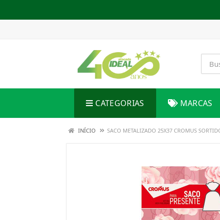
CATEGORIAS
MARCAS
INÍCIO
SACO METALIZADO 25X37 CROMUS SORTID