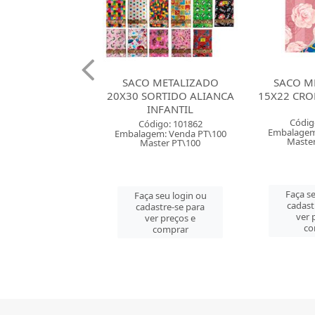
 METALIZADO
SACO METALIZADO
SACO M
ORTIDO ALIANCA
15X22 CROMUS SORTIDO
20X30 CRO
INFANTIL
Código: 157762
Códig
digo: 101862
Embalagem: Venda PT\50
Embalagem
em: Venda PT\100
Master CM\1000
Maste
ster PT\100
Faça seu login ou
Faça se
 seu login ou
cadastre-se para
cadast
astre-se para
ver preços e
ver 
er preços e
comprar
co
comprar