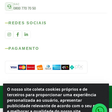
SAC
0800 770 70 50
REDES SOCIAIS
PAGAMENTO
O nosso site coleta cookies próprios e de
Rod. SP-215, s/n, km 98 — Área Rural
·
Porto Ferreira
/
SP
·
BR
· CEP
terceiros para proporcionar uma experiência
13.669-899
· CNPJ 56.679.863/0001-91
personalizada ao usuário, apresentar
© 2026 Atacado Ideal
publicidade relevante de acordo com o seu perfil
e melhorar a qualidade do nosso site.