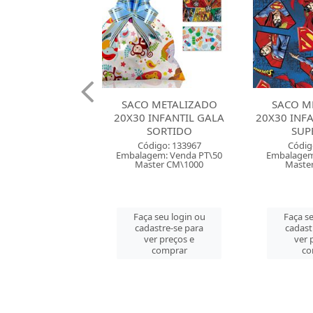
 METALIZADO
SACO METALIZADO
SACO M
INFANTIL GALA
20X30 INFANTIL CROMUS
25X37 INF
SORTIDO
SUPERMAN
SUP
digo: 133967
Código: 134769
Códig
em: Venda PT\50
Embalagem: Venda PT\40
Embalagem
ter CM\1000
Master CM\1000
Maste
 seu login ou
Faça seu login ou
Faça se
astre-se para
cadastre-se para
cadast
er preços e
ver preços e
ver 
comprar
comprar
co