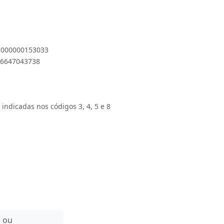
 1000000153033
896647043738
 indicadas nos códigos 3, 4, 5 e 8
n ou