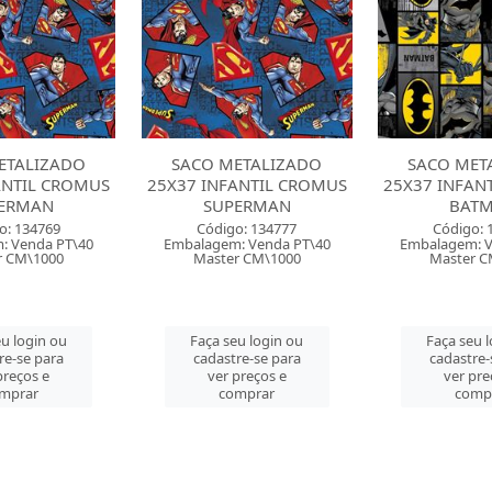
ETALIZADO
SACO METALIZADO
SACO MET
ANTIL CROMUS
25X37 INFANTIL CROMUS
30X45 INFAN
ERMAN
BATMAN
SUPE
o: 134777
Código: 134783
Código: 
: Venda PT\40
Embalagem: Venda PT\40
Embalagem: V
r CM\1000
Master CM\1000
Master C
u login ou
Faça seu login ou
Faça seu 
re-se para
cadastre-se para
cadastre-
preços e
ver preços e
ver pre
mprar
comprar
comp