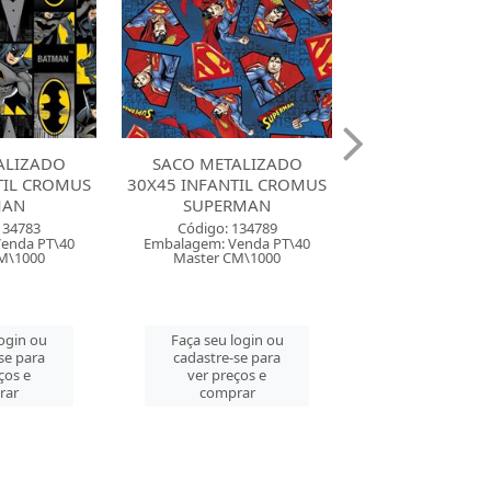
ALIZADO
SACO METALIZADO
SACO METAL
TIL CROMUS
30X45 INFANTIL CROMUS
35X55 INFANTI
RMAN
BATMAN
SUPERM
134789
Código: 134793
Código: 134
enda PT\40
Embalagem: Venda PT\40
Embalagem: Ven
M\1000
Master CM\1000
Master CM\
login ou
Faça seu login ou
Faça seu log
se para
cadastre-se para
cadastre-se 
ços e
ver preços e
ver preços
rar
comprar
comprar