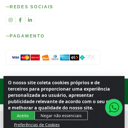
REDES SOCIAIS
PAGAMENTO
O nosso site coleta cookies próprios e de
Rod. SP-215, s/n, km 98 — Área Rural
·
Porto Ferreira
/
SP
·
BR
· CEP
terceiros para proporcionar uma experiência
13.669-899
· CNPJ 56.679.863/0001-91
personalizada ao usuário, apresentar
© 2026 Atacado Ideal
publicidade relevante de acordo com o seu perfil
e melhorar a qualidade do nosso site.
Aceito
Negar não essenciais
Preferências de Cookies