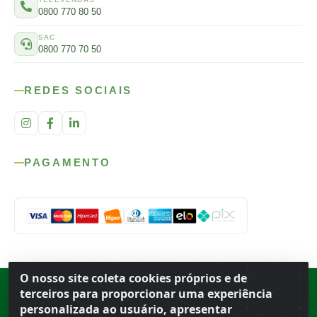
0800 770 80 50
SAC
0800 770 70 50
REDES SOCIAIS
PAGAMENTO
O nosso site coleta cookies próprios e de
Rod. SP-215, s/n, km 98 — Área Rural
·
Porto Ferreira
/
SP
·
BR
· CEP
terceiros para proporcionar uma experiência
13.669-899
· CNPJ 56.679.863/0001-91
personalizada ao usuário, apresentar
© 2026 Atacado Ideal