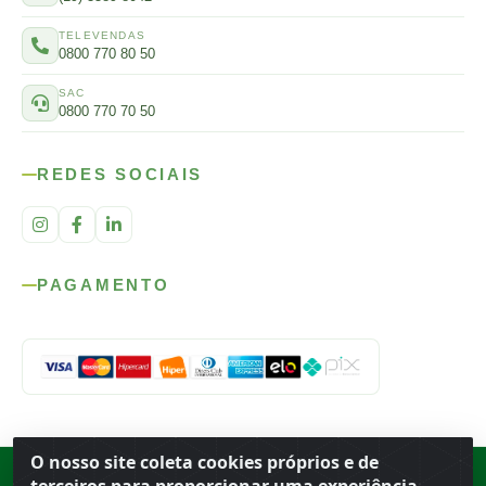
TELEVENDAS
0800 770 80 50
SAC
0800 770 70 50
REDES SOCIAIS
PAGAMENTO
O nosso site coleta cookies próprios e de
Rod. SP-215, s/n, km 98 — Área Rural
·
Porto Ferreira
/
SP
·
BR
· CEP