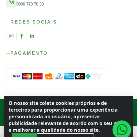
0800 770 70 50
REDES SOCIAIS
PAGAMENTO
O nosso site coleta cookies próprios e de
Rod. SP-215, s/n, km 98 — Área Rural
·
Porto Ferreira
/
SP
·
BR
· CEP
terceiros para proporcionar uma experiência
13.669-899
· CNPJ 56.679.863/0001-91
personalizada ao usuário, apresentar
© 2026 Atacado Ideal
publicidade relevante de acordo com o seu perfil
e melhorar a qualidade do nosso site.