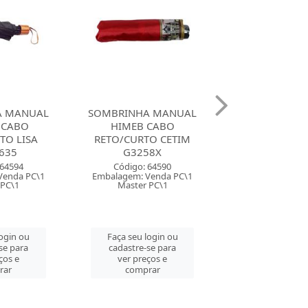
A MANUAL
SOMBRINHA MANUAL
SOMBRINHA 
 CABO
HIMEB CABO
L&J CABO C
O CETIM
RETO/CURTO PRETA
LONGO DUPL
58X
GDC3635
G1654
 64590
Código: 64535
Código: 44
Venda PC\1
Embalagem: Venda PC\1
Embalagem: Ven
 PC\1
Master PC\1
Master PC
login ou
Faça seu login ou
Faça seu log
se para
cadastre-se para
cadastre-se 
ços e
ver preços e
ver preços
rar
comprar
comprar