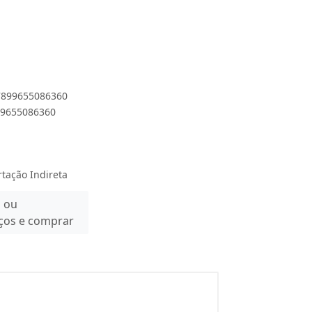
 7899655086360
899655086360
rtação Indireta
n ou
eços e comprar