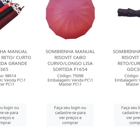
HA MANUAL
SOMBRINHA MANUAL
SOMBRINH
VIT CABO
RISOVIT CABO
HIMEB
ONGO LISA
RETO/CURTO LISA
RETO/CURT
DA F1654
GDC3635
G32
o: 75098
Código: 64594
Código:
: Venda PC\1
Embalagem: Venda PC\1
Embalagem: 
er PC\1
Master PC\1
Master
u login ou
Faça seu login ou
Faça seu 
re-se para
cadastre-se para
cadastre-
preços e
ver preços e
ver pre
mprar
comprar
comp