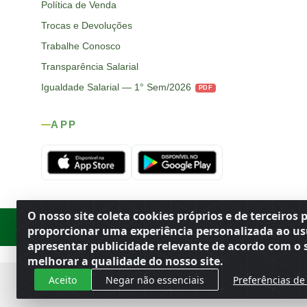
Política de Venda
Trocas e Devoluções
Trabalhe Conosco
Transparência Salarial
Igualdade Salarial — 1° Sem/2026
PDF
APP
O nosso site coleta cookies próprios e de terceiros 
Rod. SP-215, s/n, km 98 — Área Rural
·
Porto Ferreira
/
SP
·
BR
· CEP
proporcionar uma experiência personalizada ao us
apresentar publicidade relevante de acordo com o s
melhorar a qualidade do nosso site.
Aceito
Negar não essenciais
Preferências de