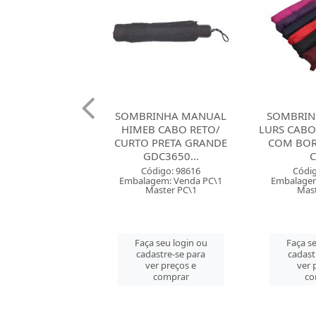
INHA MANUAL
SOMBRINHA MANUAL
SOMBRIN
B CABO RETO/
LURS CABO RETO/ CURTO
RISO
PRETA GRANDE
COM BORDA GRANDE
CURVO/L
DC3650...
C365
SORTI
digo: 98616
Código: 98614
Códig
gem: Venda PC\1
Embalagem: Venda PC\1
Embalagem
aster PC\1
Master PC\1
Mast
 seu login ou
Faça seu login ou
Faça se
astre-se para
cadastre-se para
cadast
er preços e
ver preços e
ver 
comprar
comprar
co