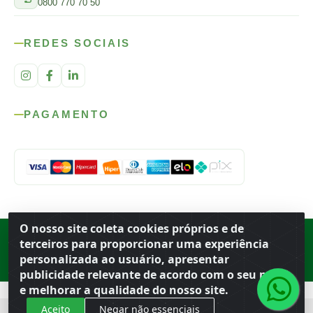
0800 770 70 50
REDES SOCIAIS
PAGAMENTO
O nosso site coleta cookies próprios e de
Rod. SP-215, s/n, km 98 — Área Rural
·
Porto Ferreira
/
SP
·
BR
· CEP
terceiros para proporcionar uma experiência
13.669-899
· CNPJ 56.679.863/0001-91
personalizada ao usuário, apresentar
© 2026 Atacado Ideal
publicidade relevante de acordo com o seu perfil
e melhorar a qualidade do nosso site.
Aceito
Negar não essenciais