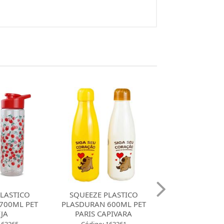
LASTICO
SQUEEZE PLASTICA
SQUEEZE PLA
600ML PET
PLASDURAN 250ML
PLASDURAN 70
PIVARA
SLEEVE CAPIVARA
CASAS DE HO
SORTI..