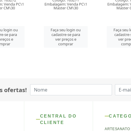
o: 163271
Código: 163265
Código: 
: Venda PC\1
Embalagem: Venda PC\1
Embalagem: 
er CM\30
Master CM\12
Master 
u login ou
Faça seu login ou
Faça seu 
re-se para
cadastre-se para
cadastre-
preços e
ver preços e
ver pre
mprar
comprar
comp
s ofertas!
CENTRAL DO
CATEG
CLIENTE
ARTESANATO