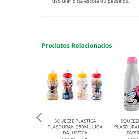
uso diário na escola ou passeios.
Produtos Relacionados
EZE PLASTICA
SQUEEZE PLASTICO
SQUEEZ
AN 250ML LIGA
PLASDURAN 1000ML PET
PLASDURAN
A JUSTICA
PARIS MINNIE
PARI