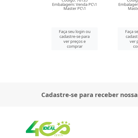
digo: 76135
Código: 163272
Códig
gem: Venda PC\1
Embalagem: Venda PC\1
Embalagem
aster PC\1
Master CM\30
Mast
 seu login ou
Faça seu login ou
Faça se
astre-se para
cadastre-se para
cadast
er preços e
ver preços e
ver 
comprar
comprar
co
Cadastre-se para receber nossa