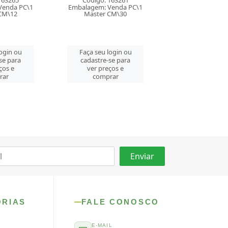
163261
Código: 163250
Venda PC\1
Embalagem: Venda PC\1
Código: 159
CM\30
Master CM\30
Embalagem: Ven
Master CM
login ou
Faça seu login ou
se para
cadastre-se para
Faça seu log
ços e
ver preços e
cadastre-se 
rar
comprar
ver preços
comprar
ORIAS
FALE CONOSCO
E-MAIL