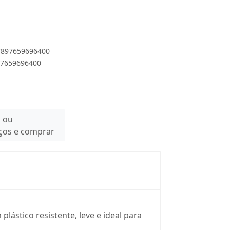
 7897659696400
897659696400
n ou
eços e comprar
lástico resistente, leve e ideal para