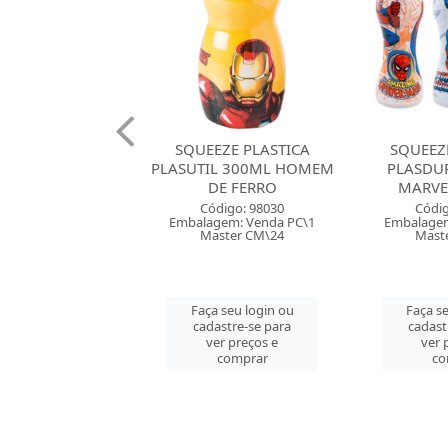
UEEZE PLASTICA
SQUEEZE PLASTICA
SQUEE
TIL 300ML HOMEM
PLASDURAN 450ML
PLAS
DE FERRO
MARVEL COMICS
P
Código: 98030
Código: 94573
Có
lagem: Venda PC\1
Embalagem: Venda PC\1
Embala
Master CM\24
Master CM\25
Ma
aça seu login ou
Faça seu login ou
Faça
adastre-se para
cadastre-se para
cad
ver preços e
ver preços e
v
comprar
comprar