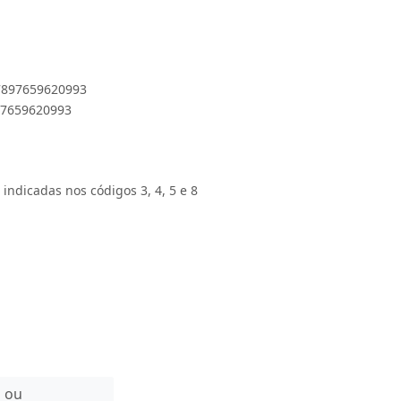
 7897659620993
897659620993
 indicadas nos códigos 3, 4, 5 e 8
n ou