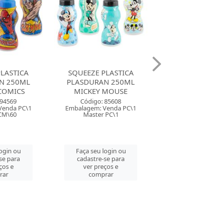
 PLASTICA
SQUEEZE PLASTICA
SQUEEZE P
RAN 250ML
PLASDURAN 450ML
PLASDURA
Y MOUSE
PRINCESAS
MINN
o: 85608
Código: 76111
Código: 
: Venda PC\1
Embalagem: Venda PC\1
Embalagem: 
er PC\1
Master PC\1
Master 
u login ou
Faça seu login ou
Faça seu l
re-se para
cadastre-se para
cadastre-
preços e
ver preços e
ver pre
mprar
comprar
comp