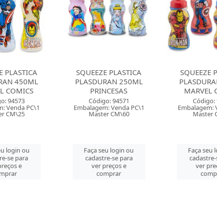
ZE PLASTICA
SQUEEZE PLASTICA
SQUEEZE
DURAN 250ML
PLASDURAN 250ML
PLASDU
RINCESAS
MARVEL COMICS
MICKE
digo: 94571
Código: 94569
Códig
gem: Venda PC\1
Embalagem: Venda PC\1
Embalagem
ster CM\60
Master CM\60
Mast
 seu login ou
Faça seu login ou
Faça se
astre-se para
cadastre-se para
cadast
er preços e
ver preços e
ver 
comprar
comprar
co