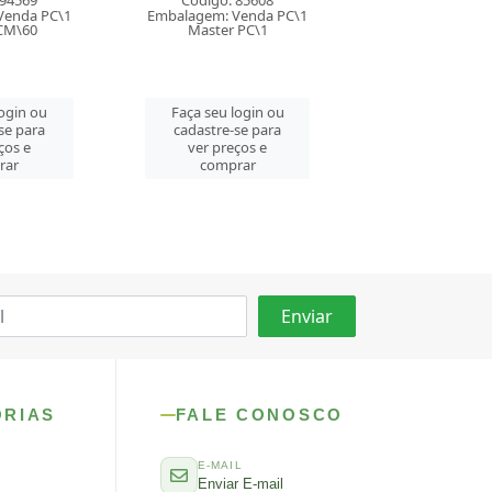
Código: 85608
Código: 76111
Có
lagem: Venda PC\1
Embalagem: Venda PC\1
Embalag
Master PC\1
Master PC\1
M
aça seu login ou
Faça seu login ou
Faça
adastre-se para
cadastre-se para
cada
ver preços e
ver preços e
ve
comprar
comprar
ORIAS
FALE CONOSCO
E-MAIL
Enviar E-mail