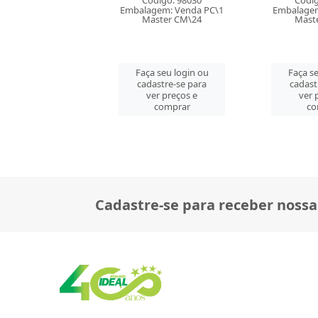
Código: 98030
Código: 94573
Embalagem: Venda PC\1
Embalagem: Venda PC\1
Em
Master CM\24
Master CM\25
Faça seu login ou
Faça seu login ou
cadastre-se para
cadastre-se para
ver preços e
ver preços e
comprar
comprar
Cadastre-se para receber nossa