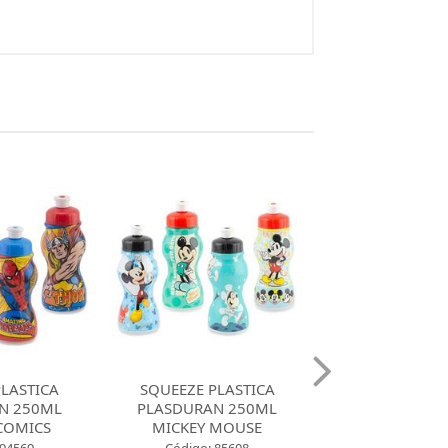
EEZE PLASTICA
SQUEEZE PLASTICA
SQUEE
SDURAN 250ML
PLASDURAN 450ML
PLAS
ICKEY MOUSE
PRINCESAS