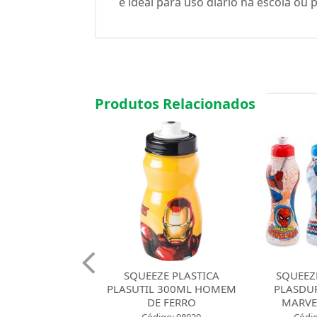
e ideal para uso diário na escola ou 
Produtos Relacionados
SQUEEZE PLASTICA
SQUEEZE PLASTICA
S
LASUTIL 300ML HOMEM
PLASDURAN 450ML
P
DE FERRO
MARVEL COMICS