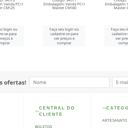
Código: 94571
Código: 94569
balagem: Venda PC\1
Embalagem: Venda PC\1
Emba
Master CM\60
Master CM\60
Faça seu login ou
Faça seu login ou
F
cadastre-se para
cadastre-se para
c
ver preços e
ver preços e
comprar
comprar
s ofertas!
CENTRAL DO
CATEG
CLIENTE
ARTESANATO
BOLETOS