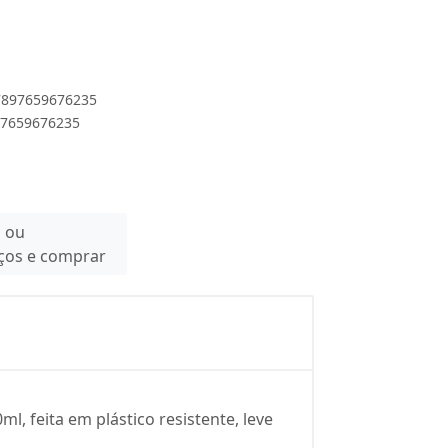
 7897659676235
897659676235
n ou
eços e comprar
 feita em plástico resistente, leve