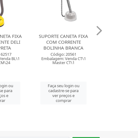
NETA FIXA
SUPORTE CANETA FIXA
SUPORTE CANE
RRENTE
COM CORRENTE
COM CORR
 BRANCA
BOLINHA CROMADA
BOLINHA AL
 20561
Código: 5520
Código: 139
Venda CT\1
Embalagem: Venda CT\1
Embalagem: Ven
 CT\1
Master CT\1
Master CT
login ou
Faça seu login ou
Faça seu log
se para
cadastre-se para
cadastre-se 
ços e
ver preços e
ver preços
rar
comprar
comprar