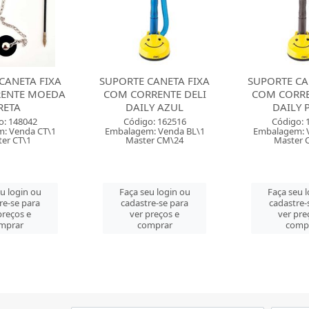
CANETA FIXA
SUPORTE CANETA FIXA
SUPORTE CA
RENTE DELI
COM CORRENTE DELI
COM CO
LY AZUL
DAILY PRETA
BOLINHA
o: 162516
Código: 162517
Código:
: Venda BL\1
Embalagem: Venda BL\1
Embalagem: 
er CM\24
Master CM\24
Master
eu login ou
Faça seu login ou
Faça seu 
re-se para
cadastre-se para
cadastre-
preços e
ver preços e
ver pre
mprar
comprar
comp