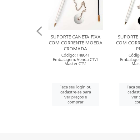
E CANETA FIXA
SUPORTE CANETA FIXA
SUPORTE 
RRENTE MOEDA
COM CORRENTE MOEDA
COM COR
ROMADA
PRETA
DAI
digo: 148041
Código: 148042
Códig
gem: Venda CT\1
Embalagem: Venda CT\1
Embalagem
aster CT\1
Master CT\1
Mast
 seu login ou
Faça seu login ou
Faça s
astre-se para
cadastre-se para
cadast
er preços e
ver preços e
ver 
comprar
comprar
co