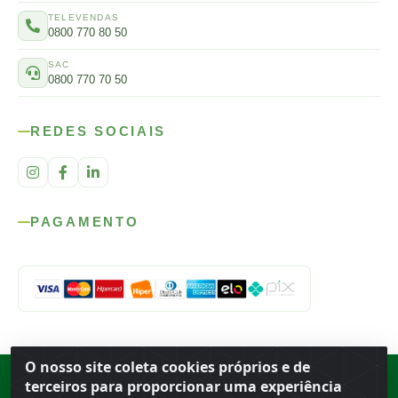
TELEVENDAS
0800 770 80 50
SAC
0800 770 70 50
REDES SOCIAIS
PAGAMENTO
O nosso site coleta cookies próprios e de
Rod. SP-215, s/n, km 98 — Área Rural
·
Porto Ferreira
/
SP
·
BR
· CEP
terceiros para proporcionar uma experiência
13.669-899
· CNPJ 56.679.863/0001-91