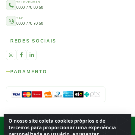
TELEVENDAS
0800 770 80 50
SAC
0800 770 70 50
REDES SOCIAIS
PAGAMENTO
O nosso site coleta cookies próprios e de
Rod. SP-215, s/n, km 98 — Área Rural
·
Porto Ferreira
/
SP
·
BR
· CEP
terceiros para proporcionar uma experiência
13.669-899
· CNPJ 56.679.863/0001-91
personalizada ao usuário, apresentar