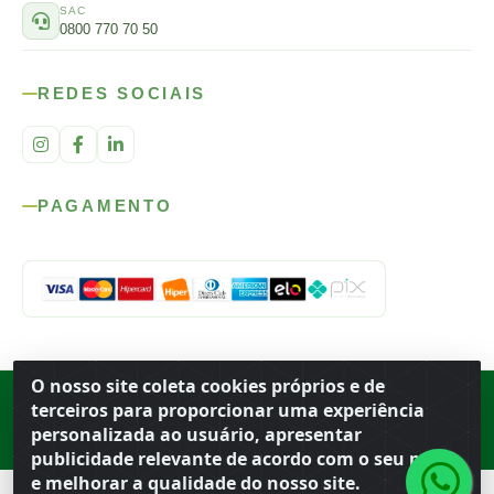
SAC
0800 770 70 50
REDES SOCIAIS
PAGAMENTO
O nosso site coleta cookies próprios e de
Rod. SP-215, s/n, km 98 — Área Rural
·
Porto Ferreira
/
SP
·
BR
· CEP
terceiros para proporcionar uma experiência
13.669-899
· CNPJ 56.679.863/0001-91
personalizada ao usuário, apresentar
© 2026 Atacado Ideal
publicidade relevante de acordo com o seu perfil
e melhorar a qualidade do nosso site.