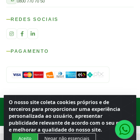
0800 770 70 50
REDES SOCIAIS
PAGAMENTO
O nosso site coleta cookies próprios e de
Rod. SP-215, s/n, km 98 — Área Rural
·
Porto Ferreira
/
SP
·
BR
· CEP
terceiros para proporcionar uma experiência
13.669-899
· CNPJ 56.679.863/0001-91
personalizada ao usuário, apresentar
© 2026 Atacado Ideal
publicidade relevante de acordo com o seu perfil
e melhorar a qualidade do nosso site.
Aceito
Negar não essenciais