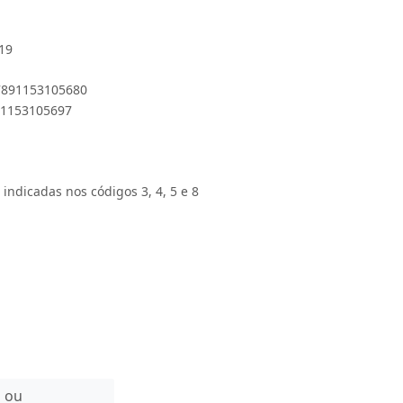
19
 7891153105680
891153105697
 indicadas nos códigos 3, 4, 5 e 8
n ou