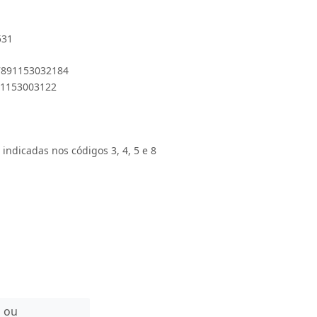
531
 7891153032184
891153003122
 indicadas nos códigos 3, 4, 5 e 8
n ou