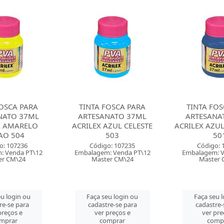
FOSCA PARA
TINTA FOSCA PARA
TINTA FOS
NATO 37ML
ARTESANATO 37ML
ARTESANA
AZUL CELESTE
ACRILEX AZUL TURQUESA
ACRILEX VER
503
501
54
o: 107235
Código: 107234
Código: 
: Venda PT\12
Embalagem: Venda PT\12
Embalagem: 
er CM\24
Master CM\24
Master 
u login ou
Faça seu login ou
Faça seu 
re-se para
cadastre-se para
cadastre-
preços e
ver preços e
ver pre
mprar
comprar
comp