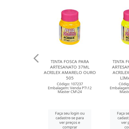
A FOSCA PARA
TINTA FOSCA PARA
TINTA 
SANATO 37ML
ARTESANATO 37ML
ARTESA
 AMARELO OURO
ACRILEX AMARELO
ACRILEX 
505
LIMAO 504
digo: 107237
Código: 107236
Códig
em: Venda PT\12
Embalagem: Venda PT\12
Embalagem
ster CM\24
Master CM\24
Mast
 seu login ou
Faça seu login ou
Faça se
astre-se para
cadastre-se para
cadast
er preços e
ver preços e
ver 
comprar
comprar
co