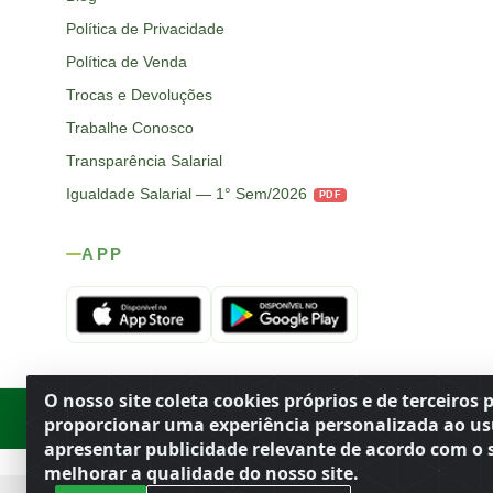
Política de Privacidade
Política de Venda
Trocas e Devoluções
Trabalhe Conosco
Transparência Salarial
Igualdade Salarial — 1° Sem/2026
PDF
APP
O nosso site coleta cookies próprios e de terceiros 
Rod. SP-215, s/n, km 98 — Área Rural
·
Porto Ferreira
/
SP
·
BR
· CEP
proporcionar uma experiência personalizada ao us
apresentar publicidade relevante de acordo com o s
melhorar a qualidade do nosso site.