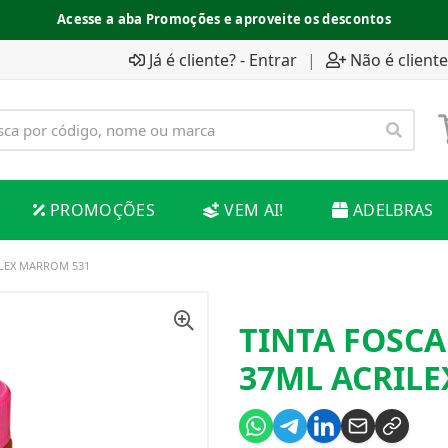
Acesse a aba Promoções e aproveite os descontos
Já é cliente? - Entrar
|
Não é cliente
PROMOÇÕES
VEM AI!
ADELBRAS
ILEX MARROM 531
TINTA FOSC
37ML ACRIL