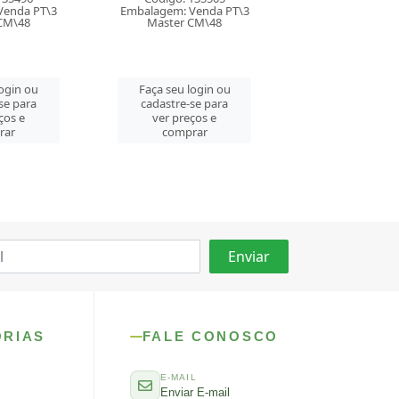
Venda PT\3
Embalagem: Venda ET\1
Embalagem: Ven
CM\48
Master CM\40
Master CM
login ou
Faça seu login ou
Faça seu log
se para
cadastre-se para
cadastre-se 
ços e
ver preços e
ver preços
rar
comprar
comprar
ORIAS
FALE CONOSCO
E-MAIL
Enviar E-mail