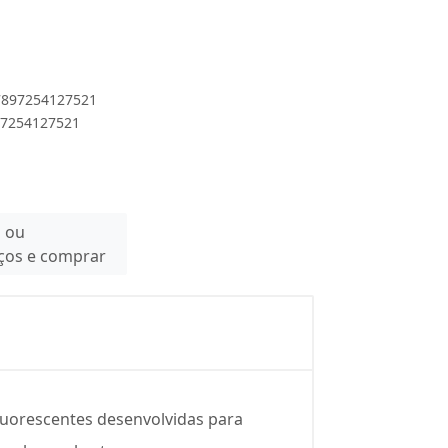
 7897254127521
897254127521
n ou
eços e comprar
fluorescentes desenvolvidas para