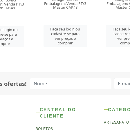
: Venda PT\3
Embalagem: Venda PT\3
Embalagem: 
er CM\48
Master CM\48
Master 
u login ou
Faça seu login ou
Faça seu 
re-se para
cadastre-se para
cadastre-
preços e
ver preços e
ver pre
mprar
comprar
comp
s ofertas!
CENTRAL DO
CATEG
CLIENTE
ARTESANATO
BOLETOS