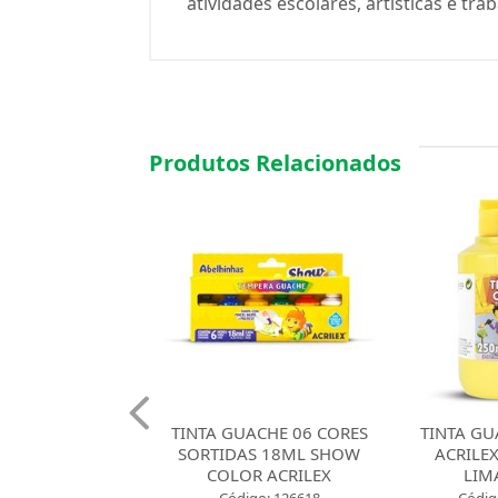
atividades escolares, artísticas e t
Produtos Relacionados
UACHE 06 CORES
TINTA GUACHE 250ML
TINTA GU
AS 18ML SHOW
ACRILEX AMARELO
ACRILEX
OR ACRILEX
LIMAO 504
Códig