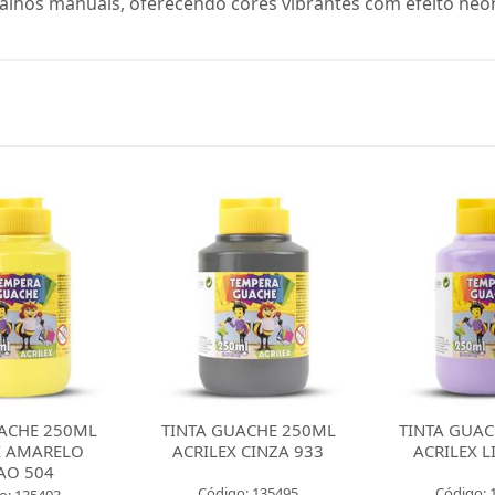
rabalhos manuais, oferecendo cores vibrantes com efeito neo
ACHE 250ML
TINTA GUACHE 250ML
TINTA GUAC
 CINZA 933
ACRILEX LILAS 528
ACRILEX V
o: 135495
Código: 135496
Código: 