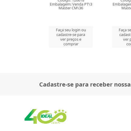
digo: 126618
Código: 135493
Embalagem
gem: Venda PT\3
Embalagem: Venda PT\3
Mast
ster CM\36
Master CM\48
Faça se
 seu login ou
Faça seu login ou
cadast
astre-se para
cadastre-se para
ver 
er preços e
ver preços e
co
comprar
comprar
Cadastre-se para receber nossa